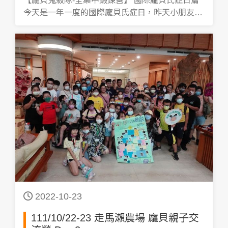
【龐貝鬼殺隊-全集中鍛鍊營】 國際龐貝氏症日篇
今天是一年一度的國際龐貝氏症日，昨天小朋友們
參加全集中鍛鍊營成為了鬼殺段的一員，一起跟著
醫師們學習、鍛鍊必殺技，大家都學會了嗎！ 從
「呼吸治療」、「營養」、「物理治療」小朋友們
真的樣樣精通，但別忘記即使結業了，還是要在訓
練這條路上繼續精進！成為最棒的鬼殺隊成員。 這
次的全集中鍛鍊營，感謝醫師們及工作人員的幫
助，讓我們龐貝鬼殺隊有個這麼棒的活動。 #龐貝
鬼殺隊 #全集中鍛鍊營 #InternationalPompeDay
#BetterCareforPompe #台灣龐貝氏症協會 #罕見
疾病 #龐貝氏症
2022-10-23
111/10/22-23 走馬瀨農場 龐貝親子交