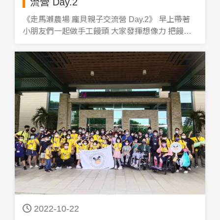
流營 Day.2
《走馬瀨農場 龐貝親子交流營 Day.2》 早上帶著
小朋友們一起做手工饅頭 大家發揮想像力 把饅頭
做成各式各樣的形狀！真的太可愛惹 今年活動圓滿
的結束了！感謝大家的參與 最後我們用心做的龐貝
訴願心願樹 希望健保署可以看見 #走馬瀨農場 #
龐貝親子交流營 #訴願心願樹 #健保署
2022-10-22