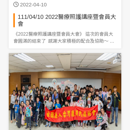
2022-04-10
111/04/10 2022醫療照護講座暨會員大
會
《2022醫療照護講座暨會員大會》 這次的會員大
會圓滿的結束了 感謝大家積極的配合及協助～ 上
午聽完三位醫師的演講 讓我們收穫滿滿 下午有三
位厲害的奧運射箭選手雷千瑩 湯智鈞 鄧宇成 帶著
我們學習製作弓箭及射箭 體驗運動的快樂和趣味
今天是4月15日 2022世界龐貝氏症日 讓我們把愛
分享出去！一起響應世界龐貝日 #世界龐貝日 ＃
PompePearls #台灣龐貝氏症協會會員大會 #收穫
滿滿的一天 #讓愛分享出去