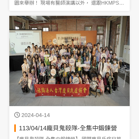
園來舉辦！ 現場有醫師演講以外， 還跟HKMPS -
香港黏多醣症暨罕有遺傳病互助小組 連線分享新藥
受測者的心得。 看到他們使用新藥後明顯的進步！
真的滿滿都是感動 感動之餘，要感謝協助活動的哥
哥姊姊們，帶著我們一起做感恩卡片、蓋手印、闖
關，大小朋友們都玩得很高興 每個活動都非常好
玩！ 感謝各位演講的醫師及大小會員們共襄盛舉！
最後祝陳垣崇院士早日康復 感謝您對我們的付出
2024-04-14
113/04/14龐貝鬼殺隊-全集中鍛鍊營