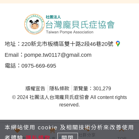
地址：
220新北市板橋區雙十路2段46巷20號
Email：
pompe.tw0117@gmail.com
電話：
0975-669-695
版權宣告
隱私條款
瀏覽量：301,279
© 2024 社團法人台灣龐貝氏症協會 All content rights
reserved.
本網站使用 cookie 及相關技術分析來改善使用
社群分享
者體驗
隱私條款
關閉
我要捐款
愛心車
0
TOP