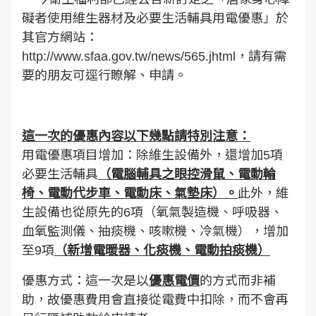
礙者使用維生器材及必要生活輔具用電優惠」於
其官方網站：
http://www.sfaa.gov.tw/news/565.jhtml
，請有需
要的朋友可逕行瞭解、申請。
這一次的優惠內容以下幾點請特別注意：
用電優惠項目增加：除維生設備外，還增加5項
必要生活輔具
（電腦輔具之眼控滑鼠、電動輪
椅、電動代步車、電動床、氣墊床）。
此外，維
生設備也從原先的6項（氧氣製造機、呼吸器、
血氧監測儀、抽痰機、咳嗽機、冷氣機），增加
至9項
（新增電暖器、化痰機、電動拍痰機）
優惠方式：這一次是以
優惠電價
的方式而非補
助，故優惠費用會直接從電費中扣除，而不會再