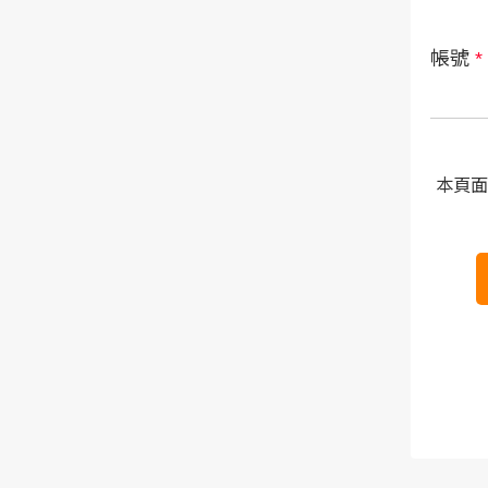
帳號
*
本頁面受