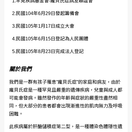
1.罕見疾病基金會
-
龐貝氏症病友聯誼會
2.民國
104
年
6
月
29
日發起籌備會
3.民國
105
年
1
月
17
日成立大會
4.民國
105
年
6
月
15
日登記為人民團體
5.民國
105
年
8
月
23
日完成法人登記
關於我們
我們是一群有孩子罹患
”
龐貝氏症
”
的家庭和病友，由於
龐貝氏症是一種罕見且嚴重的遺傳疾病，兒童與成人都
可能會發病。雖然發作的年齡與症狀的嚴重性盡然相
同，但大部分的患者都會出現漸進性的肌肉無力及呼吸
困難。
此疾病屬於肝醣儲積症第二型，是一種體染色體隱性遺