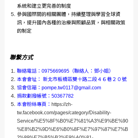
系統和建立更完善的制度
參與國際間的相關團體，持續整理與學習全球資
訊，提升國內各種的治療與照顧品質，與相關政策
的制定
聯繫方式
聯絡電話：
0975669695
（聯絡人：鄧小姐）
本會會址： 新北市板橋區雙十路二段４６巷２０號
協會信箱：
pompe.tw0117@gmail.com
捐款劃撥帳號：
50367782
本會粉絲專頁：
https://zh-
tw.facebook.com/pages/category/Disability-
Service/%E5%8F%B0%E7%81%A3%E9%BE%90
%E8%B2%9D%E6%B0%8F%E7%97%87%E7%B
2%89%E7%B5%B2%E9%A0%81-