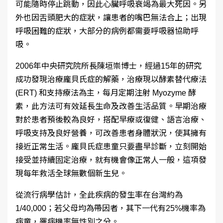
可能隨時停止跳動，因此心臟呼吸衰竭為最大死因。另
外也因舌頭肥大的症狀，讓患者的嘴巴無法合上；出現
呼吸困難的症狀，大部分的病例都需要呼吸器協助呼
吸。
2006年中央研究院所長陳垣崇博士，經過
15
年的研究
成功發現治療龐貝氏症的解藥，治療現以酵素替代療法
(ERT)
和支持療法為主，每月定期注射
Myozyme
酵
素，此方法可有效延長生命及改善生活品質。早期治療
對於患者預後較為良好，搭配早療或復健、語言治療、
呼吸支持及良好營養，可改善患者身體狀況，使其擁有
接近正常生活。龐貝氏症患童只要盡早診斷，立刻開始
接受並持續固定治療，就有機會像正常人一般，這項發
現每年救活全球無數個新生兒。
從流行病學估計，全此疾病的發生率在台灣約為
1/40,000
；若父母均為帶因者，其下一代有
25%
機率為
病童，罹病機率無性別之分。