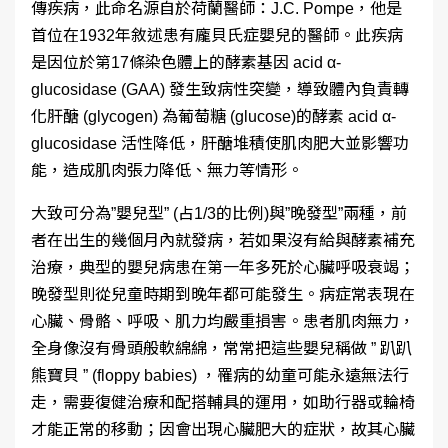
傳疾病，此命名源自於荷蘭醫師：
J.C. Pompe
，他是
首位在
1932
年敘述患有龐貝氏症嬰兒的醫師。此疾病
是因位於第
17
條染色體上的酵素基因
acid
α
-
glucosidase (GAA)
發生致病性突變，導致體內負責轉
化肝醣
(glycogen)
為葡萄糖
(glucose)
的酵素
acid
α
-
glucosidase
活性降低，肝醣堆積使肌肉肥大並影響功
能，造成肌肉張力降低、無力等情形。
大致可分為
”
嬰兒型
” (
占
1/3
的比例
)
與
”
晚發型
”
兩種，前
者在出生的幾個月內就發病，若如果沒有給與酵素補充
治療，典型的嬰兒病患在第一年多死於心臟呼吸衰竭；
晚發型則從兒童時期到晚年都可能發生。病症常表現在
心臟、骨骼、呼吸、肌力均嚴重損害。患者肌肉無力，
全身像沒有骨頭般軟綿綿，常常把這些嬰兒稱做 ” 趴趴
熊寶貝 ”
(floppy babies)
，罹病的幼童可能永遠無法行
走，需要復健治療和配搭輔具的運用，如助行器或輪椅
才能正常的移動；因會出現心臟肥大的症狀，故其心臟