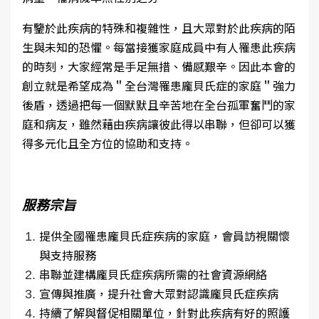
有鑒於此疾病的特殊和複雜性，且大眾對於此疾病的陌
生與未知的恐懼。每當接獲家庭成員中有人罹患此疾病
的時刻，大家經常是手足無措、備感艱辛。因此本會的
創立就是希望成為＂全台灣罹患龐貝氏症的家庭＂強力
後盾，透過把每一個默默且辛苦地在全台孤軍奮鬥的家
庭和病友，雖然藉由疾病讓彼此得以串聯，但卻可以獲
得多元化且全方位的協助和支持。
服務宗旨
提供全國罹患龐貝氏症疾病的家庭，會員訪視關懷
與支持服務
串聯並建構龐貝氏症疾病所需的社會資源網絡
宣傳與推廣，提升社會大眾對認識龐貝氏症疾病
持續了解與督促相關單位，針對此疾病有好的照護