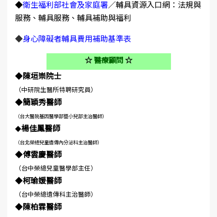
◆
衛生福利部社會及家庭署
／輔具資源入口網：法規與
服務、輔具服務、輔具補助與福利
◆
身心障礙者輔具費用補助基準表
☆
醫療顧問
☆
◆
陳垣崇院士
（中研院生醫所特聘研究員）
◆
簡穎秀醫師
（台大醫院基因醫學部暨小兒部主治醫師）
楊佳鳳醫師
◆
（台北榮總兒童遺傳內分泌科主治醫師）
◆
傅雲慶醫師
（台中榮總兒童醫學部主任）
◆
柯瑜媛
醫師
（台中榮總遺傳科主治醫師）
◆
陳柏霖
醫師