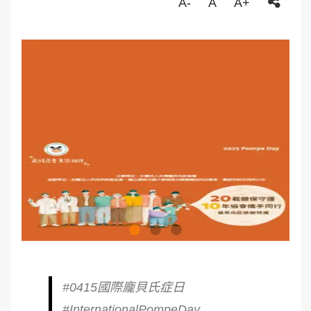
A-
A
A+
#0415國際龐貝氏症日
#InternationalPompeDay