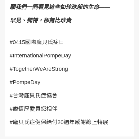
願我們一同看見這些如珍珠般的生命——
罕見、獨特，卻無比珍貴
#0415國際龐貝氏症日
#InternationalPompeDay
#TogetherWeAreStrong
#PompeDay
#台灣龐貝氏症協會
#龐情厚愛貝您相伴
#龐貝氏症健保給付20週年感謝線上特展