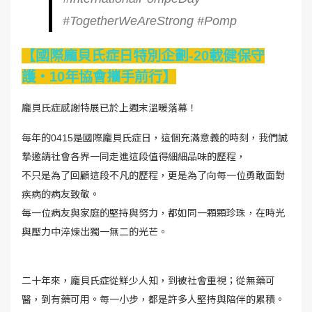
#TogetherWeAreStrong #Pomp
【國際龐貝氏症日特別企劃-20載健保守
護・10年協會攜手前行】
龐貝氏症感謝特展已於上週末溫暖落幕！
每年的0415是國際龐貝氏症日，這個充滿意義的時刻，我們誠
摯邀請社會各界一同走進這段值得細細品味的歷程，
不只是為了回顧這段不凡的歷程，更是為了向每一位勇敢面對
疾病的病友致敬。
每一位病友與家庭的堅持與努力，都如同一顆顆珍珠，在時光
與壓力中淬煉出獨一無二的光芒。
二十年來，龐貝氏症從鮮少人知，到被社會重視；從無藥可
醫，到有藥可用。每一小步，都是許多人堅持與陪伴的累積。