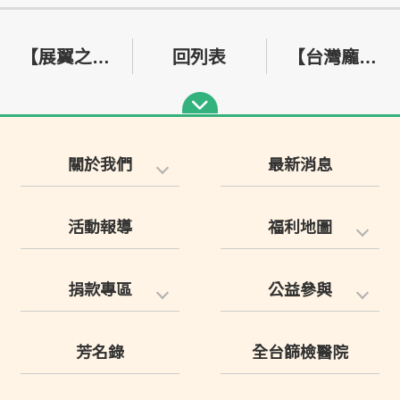
【展翼之後，我們願成為光——獻給 0415 International Pompe Day】
回列表
【台灣龐貝氏症協會】拾光同行，愛不缺席——10 週年感恩慶生會圓滿落幕
關於我們
最新消息
活動報導
福利地圖
捐款專區
公益參與
芳名錄
全台篩檢醫院