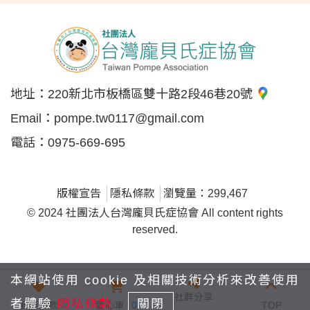
地址：
220新北市板橋區雙十路2段46巷20號
Email：
pompe.tw0117@gmail.com
電話：
0975-669-695
版權宣告
隱私條款
瀏覽量：299,467
© 2024 社團法人台灣龐貝氏症協會 All content rights
reserved.
本網站使用 cookie 及相關技術分析來改善使用
社群分享
者體驗
隱私條款
關閉
我要捐款
愛心車
0
TOP