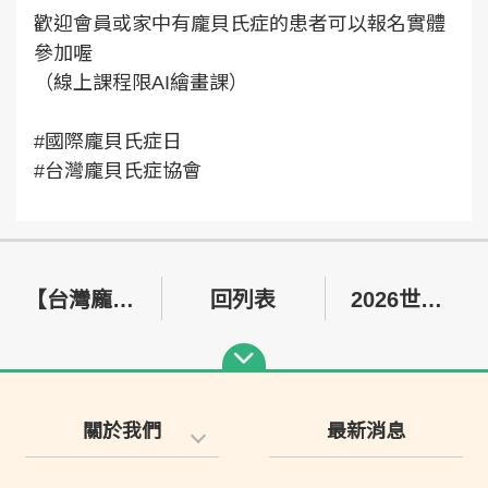
歡迎會員或家中有龐貝氏症的患者可以報名實體
參加喔
（線上課程限AI繪畫課）
#國際龐貝氏症日
#台灣龐貝氏症協會
【台灣龐貝氏症協會】拾光同行，愛不缺席——10 週年感恩慶生會圓滿落幕
回列表
2026世界龐貝氏症日 讓看不見的辛苦 被更多人看見
關於我們
最新消息