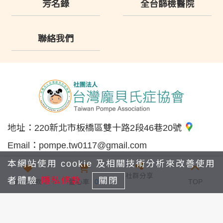
芳名錄
全台篩檢醫院
聯絡我們
地址：
220新北市板橋區雙十路2段46巷20號
Email：
pompe.tw0117@gmail.com
電話：
0975-669-695
本網站使用 cookie 及相關技術分析來改善使用
社群分享
者體驗
隱私條款
關閉
我要捐款
愛心車
0
TOP
版權宣告
隱私條款
瀏覽量：300,766
© 2024 社團法人台灣龐貝氏症協會 All content rights