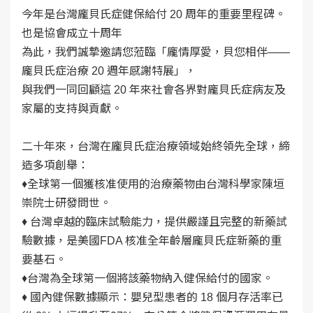
今年是台灣龐貝氏症健保給付 20 周年的重要里程碑。
也是協會成立十周年
為此，我們誠摯邀請您蒞臨「龐情厚愛，貝您相伴——
龐貝氏症治療 20 週年感謝特展」，
與我們一同回顧這 20 年來社會各界對龐貝氏症病友及
家屬的支持與貢獻。
二十年來，台灣在龐貝氏症治療領域始終領先全球，締
造多項創舉：
♦全球第一個獲核准使用的治療藥物由台灣科學家陳垣
崇院士研發問世。
♦ 台灣卓越的臨床試驗能力，提供嚴謹且完整的新藥試
驗數據，是美國FDA 核准全年齡層龐貝氏症新藥的重
要基石。
♦台灣為全球第一個將該藥物納入健保給付的國家。
♦ 國內健保數據顯示：嬰兒型患者的 18 個月存活率已