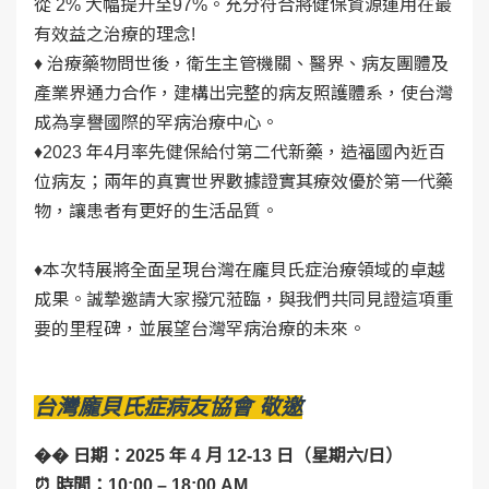
從 2% 大幅提升至97%。充分符合將健保資源運用在最
有效益之治療的理念!
♦ 治療藥物問世後，衛生主管機關、醫界、病友團體及
產業界通力合作，建構出完整的病友照護體系，使台灣
成為享譽國際的罕病治療中心。
♦2023 年4月率先健保給付第二代新藥，造福國內近百
位病友；兩年的真實世界數據證實其療效優於第一代藥
物，讓患者有更好的生活品質。
♦本次特展將全面呈現台灣在龐貝氏症治療領域的卓越
成果。誠摯邀請大家撥冗蒞臨，與我們共同見證這項重
要的里程碑，並展望台灣罕病治療的未來。
台灣龐貝氏症病友協會 敬邀
�� 日期：2025 年 4 月 12-13 日（星期六/日）
⏰ 時間：10:00 – 18:00 AM